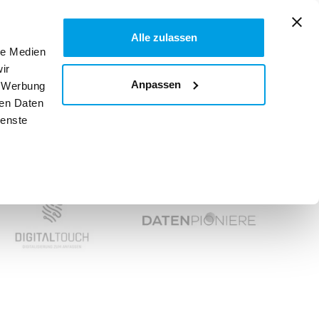
Alle zulassen
Über uns
le Medien

TICKET KAUFEN
ir
Anpassen
, Werbung
ren Daten
ienste