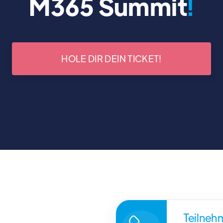
M365 Summit
!
HOLE DIR DEIN TICKET!
Teilneh