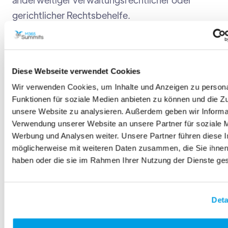
gerichtlicher Rechtsbehelfe.
RECHT AUF DATENÜBERTRAGBARKEIT
Diese Webseite verwendet Cookies
Du hast das Recht, Daten, die wir auf Grundlage
Wir verwenden Cookies, um Inhalte und Anzeigen zu persona
deiner Einwilligung oder in Erfüllung eines
Funktionen für soziale Medien anbieten zu können und die Zug
Vertrags automatisiert verarbeiten, an dich oder
unsere Website zu analysieren. Außerdem geben wir Informat
an einen Dritten in einem gängigen,
Verwendung unserer Website an unsere Partner für soziale 
Werbung und Analysen weiter. Unsere Partner führen diese 
maschinenlesbaren Format aushändigen zu
möglicherweise mit weiteren Daten zusammen, die Sie ihnen 
lassen. Sofern du die direkte Übertragung der
haben oder die sie im Rahmen Ihrer Nutzung der Dienste g
Daten an einen anderen Verantwortlichen
verlangst, erfolgt dies nur, soweit es technisch
machbar ist.
Deta