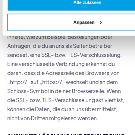
SSL- BZW. TLS-VERSCHLÜSSELUNG
Alle zulassen
Diese Seite nutzt aus Sicherheitsgründen und
Anpassen
zum Schutz der Übertragung vertraulicher
Inhalte, wie zum Beispiel Bestellungen oder
Anfragen, die du an uns als Seitenbetreiber
sendest, eine SSL- bzw. TLS-Verschlüsselung.
Eine verschlüsselte Verbindung erkennst du
daran, dass die Adresszeile des Browsers von
„http://“ auf „https://“ wechselt und an dem
Schloss-Symbol in deiner Browserzeile. Wenn
die SSL- bzw. TLS-Verschlüsselung aktiviert ist,
können die Daten, die du an uns übermittelst,
nicht von Dritten mitgelesen werden.