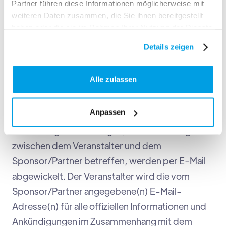
Partner führen diese Informationen möglicherweise mit
Veranstalter nicht garantieren, dass das Material
weiteren Daten zusammen, die Sie ihnen bereitgestellt
in die Taschen der Teilnehmer aufgenommen
haben oder die sie im Rahmen Ihrer Nutzung der Dienste
wird. Der Veranstalter haftet nicht für eventuelle
gesammelt haben.
Details zeigen
Schäden, die durch eine nicht rechtzeitige oder
verspätete Zustellung entstehen.
Alle zulassen
1.4 OFFIZIELLER KOMMUNIKATIONSWEG
Anpassen
Alle wichtigen Mitteilungen, die den Vertrag
zwischen dem Veranstalter und dem
Sponsor/Partner betreffen, werden per E-Mail
abgewickelt. Der Veranstalter wird die vom
Sponsor/Partner angegebene(n) E-Mail-
Adresse(n) für alle offiziellen Informationen und
Ankündigungen im Zusammenhang mit dem