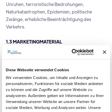
Unruhen, terroristische Bedrohungen,
Naturkatastrophen, Epidemien, politische
Zwänge, erhebliche Beeinträchtigung des
Verkehrs.
1.3 MARKETINGMATERIAL
Marketingmaterial, das in die Taschen der
Teilnehmer aufgenommen werden soll, muss
Diese Webseite verwendet Cookies
dem Sponsor/Partner an die Adresse und
Wir verwenden Cookies, um Inhalte und Anzeigen zu
innerhalb der Frist zur Verfügung gestellt
personalisieren, Funktionen für soziale Medien anbieten
werden, die der Veranstalter dem
zu können und die Zugriffe auf unsere Website zu
Sponsor/Partner mitgeteilt hat. Sollte das
analysieren. Außerdem geben wir Informationen zu Ihrer
Material nicht rechtzeitig oder nicht an der
Verwendung unserer Website an unsere Partner für
soziale Medien, Werbung und Analysen weiter. Unsere
angegebenen Adresse eintreffen, kann der