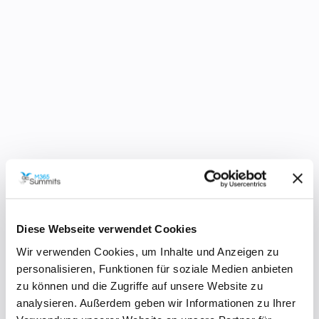
FORTGESCHRITTEN
POWER PLATFORM
SharePoint Formulare mit PowerApps: Sehen
gut aus, funktionieren aber kompliziert
In dieser Session erfährst du, wie du SharePoint-
Diese Webseite verwendet Cookies
Listenformulare mit PowerApps anpassen und
Wir verwenden Cookies, um Inhalte und Anzeigen zu
erweitern kannst. Zunächst scheint der Prozess
personalisieren, Funktionen für soziale Medien anbieten
einfach, doch es können komplizierte
zu können und die Zugriffe auf unsere Website zu
Herausforderungen auftreten. Ich demonstriere an
analysieren. Außerdem geben wir Informationen zu Ihrer