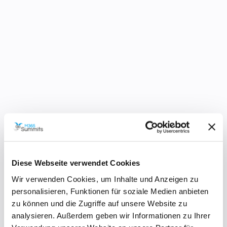
ANFÄNGER
TEAMS
Die besten Tipps & Tricks zu 365 - alles, was
mehr als 1 Mio. Views auf Instagram hatte
Office-Trainer Florian Sandmann-Reetz gibt
regelmäßig auf seinen Social Media-Kanälen Tipps &
Tricks zu Microsoft 365. Live auf der MS Summit
Diese Webseite verwendet Cookies
präsentiert er die beliebtesten und erfolgreichsten
Wir verwenden Cookies, um Inhalte und Anzeigen zu
Hacks, die auf Instagram mehr als eine Million Views
personalisieren, Funktionen für soziale Medien anbieten
erzielt haben. Erfahren auch Sie, wie Sie die
zu können und die Zugriffe auf unsere Website zu
vielfältigen Funktionen von Microsoft 365 optimal
analysieren. Außerdem geben wir Informationen zu Ihrer