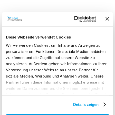
Diese Webseite verwendet Cookies
Hier findest du eine Auswahl weiterer
Wir verwenden Cookies, um Inhalte und Anzeigen zu
Expertenvorträge, die nicht nur umfassende und
personalisieren, Funktionen für soziale Medien anbieten
wertvolle Einblicke in die Microsoft 365 Plattform
zu können und die Zugriffe auf unsere Website zu
bieten, sondern auch speziell darauf ausgerichtet
analysieren. Außerdem geben wir Informationen zu Ihrer
Verwendung unserer Website an unsere Partner für
sind, sowohl Anfängern als auch erfahrenen Profis
soziale Medien, Werbung und Analysen weiter. Unsere
praktische Kenntnisse und tiefgreifendes
Partner führen diese Informationen möglicherweise mit
Verständnis zu vermitteln.
weiteren Daten zusammen, die Sie ihnen bereitgestellt
haben oder die sie im Rahmen Ihrer Nutzung der Dienste
gesammelt haben.
Details zeigen