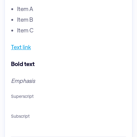
Item A
Item B
Item C
Text link
Bold text
Emphasis
Superscript
Subscript