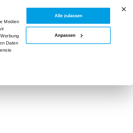
Alle zulassen
Über uns
le Medien

TICKET KAUFEN
ir
Anpassen
, Werbung
ren Daten
ienste