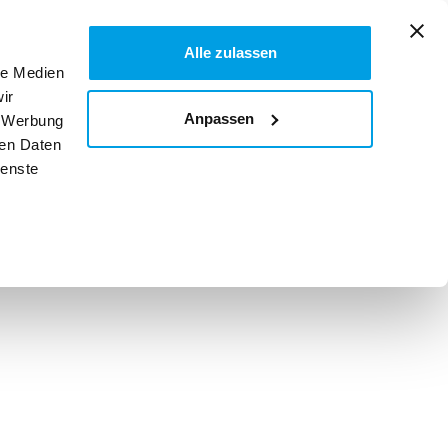
Alle zulassen
Über uns
le Medien

TICKET KAUFEN
ir
Anpassen
, Werbung
ren Daten
ienste