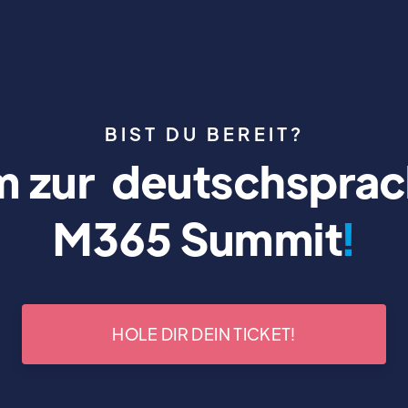
BIST DU BEREIT?
 zur deutschsprac
M365 Summit
!
HOLE DIR DEIN TICKET!