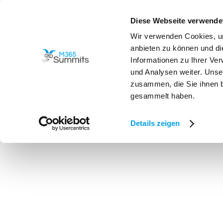
Diese Webseite verwende
Programm
Wir verwenden Cookies, um

anbieten zu können und di
Informationen zu Ihrer Ve
und Analysen weiter. Unse
zusammen, die Sie ihnen b
gesammelt haben.
Alle Speaker
>
Speaker 2025
>
Fabian Heidenste
Details zeigen