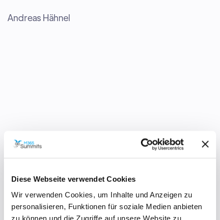
Andreas Hähnel
FORTGESCHRITTEN
GOVERNANCE & SECURITY
Microsoft 365 im KRITIS- und
Behördenumfeld - wie geht das? Ein
Praxisbericht
Diese Webseite verwendet Cookies
Als Trusted Advisor begleite ich Unternehmen im
Wir verwenden Cookies, um Inhalte und Anzeigen zu
regulierten Umfeld, wie KRITIS oder Behörden, in die
personalisieren, Funktionen für soziale Medien anbieten
zu können und die Zugriffe auf unsere Website zu
Cloud. In dieser Session erfahrt ihr von