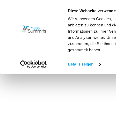
Diese Webseite verwende
Programm
Wir verwenden Cookies, um

anbieten zu können und di
Informationen zu Ihrer Ve
und Analysen weiter. Unse
zusammen, die Sie ihnen b
gesammelt haben.
Alle Speaker
>
Speaker 2025
>
Mark Krämer
Details zeigen