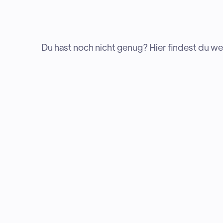
Du hast noch nicht genug? Hier findest du 
ANFÄNGER
TEAMS
Einführung von Microsoft Team
STABILUS - Teams Phone At Sc