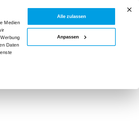
Alle zulassen
Über uns
le Medien

TICKET KAUFEN
ir
Anpassen
, Werbung
ren Daten
ienste