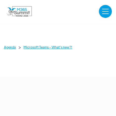
>
Agenda
Microsoft Teams - What's new?!
FORTGESCHRITTEN
TEAMS
OCTOBER 13, 2026
-
ZUGSPITZE
10:00
-
10:30