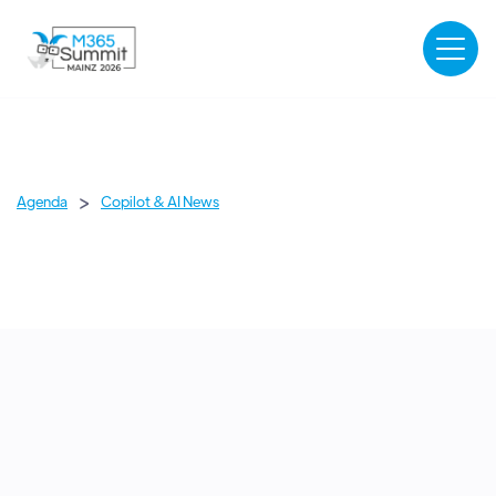
>
Agenda
Copilot & AI News
ANFÄNGER
AI & COPILOT
OCTOBER 13, 2026
-
ZUGSPITZE
10:00
-
10:45