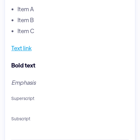
Item A
Item B
Item C
Text link
Bold text
Emphasis
Superscript
Subscript