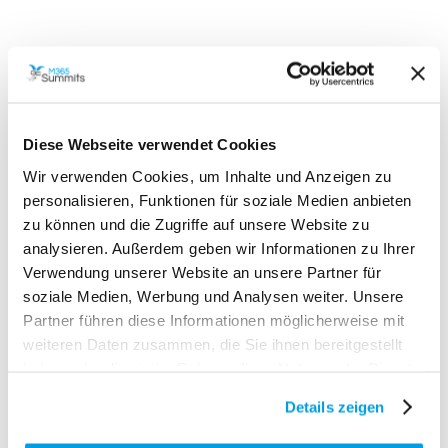
Diese Webseite verwendet Cookies
Hier findest du eine Auswahl weiterer
Wir verwenden Cookies, um Inhalte und Anzeigen zu
Expertenvorträge, die nicht nur umfassende und
personalisieren, Funktionen für soziale Medien anbieten
wertvolle Einblicke in die Microsoft 365 Plattform
zu können und die Zugriffe auf unsere Website zu
bieten, sondern auch speziell darauf ausgerichtet
analysieren. Außerdem geben wir Informationen zu Ihrer
Verwendung unserer Website an unsere Partner für
sind, sowohl Anfängern als auch erfahrenen Profis
soziale Medien, Werbung und Analysen weiter. Unsere
praktische Kenntnisse und tiefgreifendes
Partner führen diese Informationen möglicherweise mit
Verständnis zu vermitteln.
weiteren Daten zusammen, die Sie ihnen bereitgestellt
haben oder die sie im Rahmen Ihrer Nutzung der Dienste
gesammelt haben.
Details zeigen