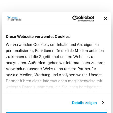
Diese Webseite verwendet Cookies
Hier findest du eine Auswahl weiterer
Wir verwenden Cookies, um Inhalte und Anzeigen zu
Expertenvorträge, die nicht nur umfassende und
personalisieren, Funktionen für soziale Medien anbieten
wertvolle Einblicke in die Microsoft 365 Plattform
zu können und die Zugriffe auf unsere Website zu
bieten, sondern auch speziell darauf ausgerichtet
analysieren. Außerdem geben wir Informationen zu Ihrer
Verwendung unserer Website an unsere Partner für
sind, sowohl Anfängern als auch erfahrenen Profis
soziale Medien, Werbung und Analysen weiter. Unsere
praktische Kenntnisse und tiefgreifendes
Partner führen diese Informationen möglicherweise mit
Verständnis zu vermitteln.
weiteren Daten zusammen, die Sie ihnen bereitgestellt
haben oder die sie im Rahmen Ihrer Nutzung der Dienste
gesammelt haben.
Details zeigen