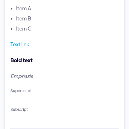
Item A
Item B
Item C
Text link
Bold text
Emphasis
Superscript
Subscript